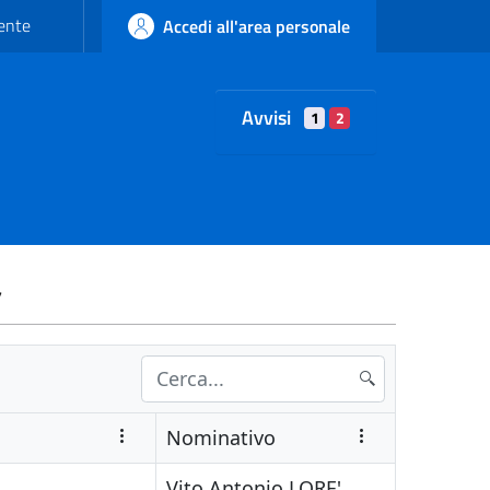
'ente
Accedi all'area personale
Avvisi
1
2
/
Nominativo
Vito Antonio LORE'